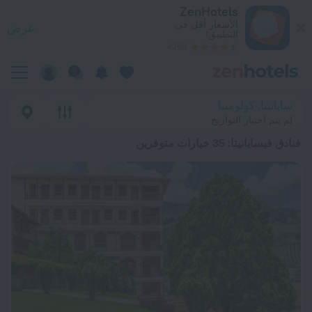
ضل 20 فنادق فيسابانيتا 2026 من د.إ. 182 - احجز الآن على ZenHotels.com
ZenHotels
الأسعار أقل في
عرض
التطبيق!
4260
سابانيتا, كولومبيا
لم يتم اختيار التواريخ
فنادق فيسابانيتا
: 35 خيارات متوفرين