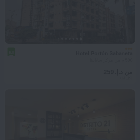
Hotel Portón Sabaneta
8.0
588 م من مركز سابانيتا
من د.إ. 259
لكل ليلة