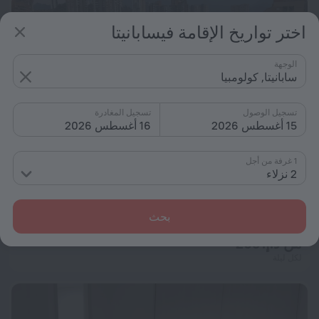
اختر تواريخ الإقامة فيسابانيتا
الوجهة
سابانيتا, كولومبيا
تسجيل الوصول
تسجيل المغادرة
15 أغسطس 2026
16 أغسطس 2026
1 غرفة من أجل
2 نزلاء
Spectacular View Sabaneta
بحث
426 م من مركز سابانيتا
من د.إ. 265
لكل ليلة