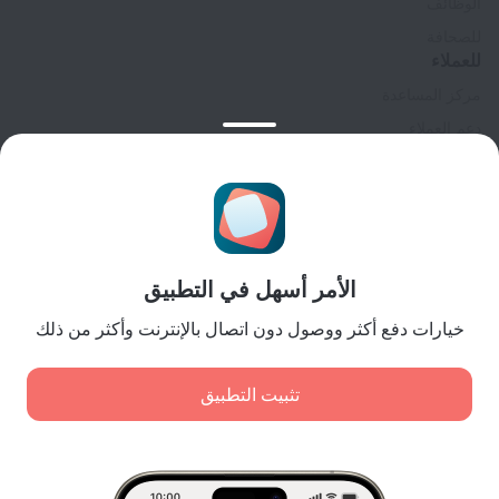
الوظائف
للصحافة
للعملاء
مركز المساعدة
دعم العملاء
مدونة المسافر
إعدادات ملفات تعريف الارتباط
Booking Terms & Conditions
للشركاء
الأمر أسهل في التطبيق
لملاك المنشآت
لوكالات السفر
خيارات دفع أكثر ووصول دون اتصال بالإنترنت وأكثر من ذلك
للعملاء من الشركات
Affiliate program
تثبيت التطبيق
المدفوعات الآمنة