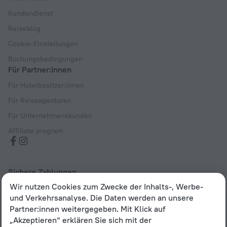
Kundendienst
Reiseblog
Cookie-Einstellungen
Buchungsbedingungen
Für Partner:innen
Für Hotelbesitzer:innen
Für Reiseagenturen
Für Unternehmenskunden
Affiliate program
Sichere Zahlungen
Wir nutzen Cookies zum Zwecke der Inhalts-, Werbe-
Sicherer Datenschutz durch führende Zahlungssysteme
und Verkehrsanalyse. Die Daten werden an unsere
Partner:innen weitergegeben. Mit Klick auf
„Akzeptieren“ erklären Sie sich mit der