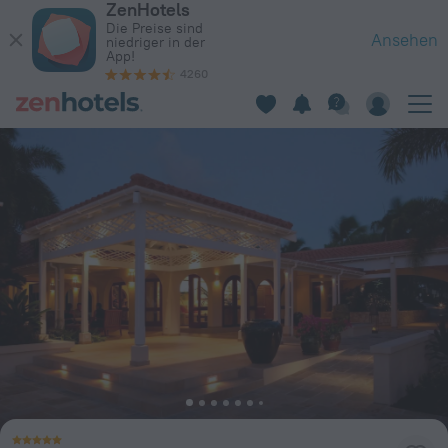
ZenHotels
Jumby Bay Island - Oetker Collection in Long Island — Jetzt 
Die Preise sind
Ansehen
niedriger in der
App!
4260