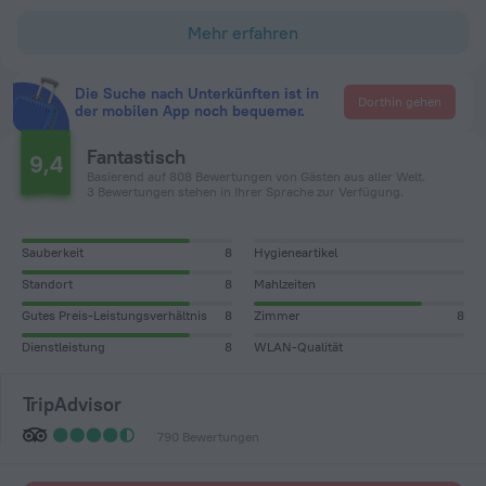
Mehr erfahren
Die Suche nach Unterkünften ist in
Dorthin gehen
der mobilen App noch bequemer.
Fantastisch
9,4
Basierend auf 808 Bewertungen von Gästen aus aller Welt.
3 Bewertungen stehen in Ihrer Sprache zur Verfügung.
Sauberkeit
8
Hygieneartikel
Standort
8
Mahlzeiten
Gutes Preis-Leistungsverhältnis
8
Zimmer
8
Dienstleistung
8
WLAN-Qualität
TripAdvisor
790 Bewertungen